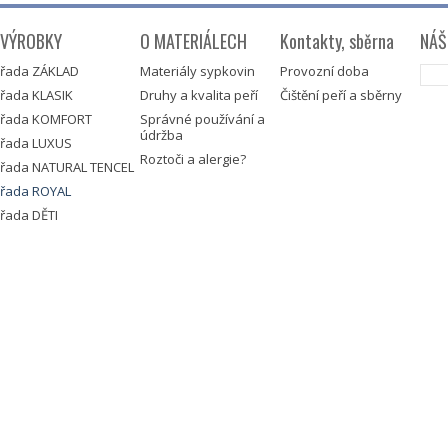
HAN
VÝROBKY
O MATERIÁLECH
Kontakty, sběrna
NÁŠ
Nad
řada ZÁKLAD
Materiály sypkovin
Provozní doba
Tábo
řada KLASIK
Druhy a kvalita peří
Čištění peří a sběrny
IČO
řada KOMFORT
Správné používání a
údržba
řada LUXUS
DIČ
Roztoči a alergie?
řada NATURAL TENCEL
MOBI
řada ROYAL
EMA
řada DĚTI