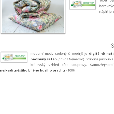
100% ba
barevných
náplň je 
S
moderní motiv (zelený či modrý) je
digitálně nat
bavlněný satén
(dovoz Německo). Stříbrná paspulka
královský vzhled této soupravy. Samozřejmos
nejkvalitnějšího bílého husího prachu
- 100%.