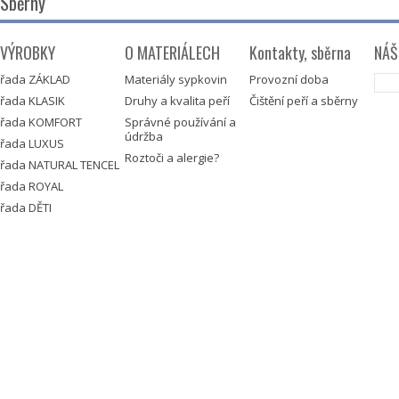
Sběrny
HAN
VÝROBKY
O MATERIÁLECH
Kontakty, sběrna
NÁŠ
Nad
řada ZÁKLAD
Materiály sypkovin
Provozní doba
Tábo
řada KLASIK
Druhy a kvalita peří
Čištění peří a sběrny
IČO
řada KOMFORT
Správné používání a
údržba
řada LUXUS
DIČ
Roztoči a alergie?
řada NATURAL TENCEL
MOBI
řada ROYAL
EMA
řada DĚTI